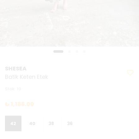
SHESEA
Batik Keten Etek
Stok
:
10
₺ 1,188.00
42
40
38
36