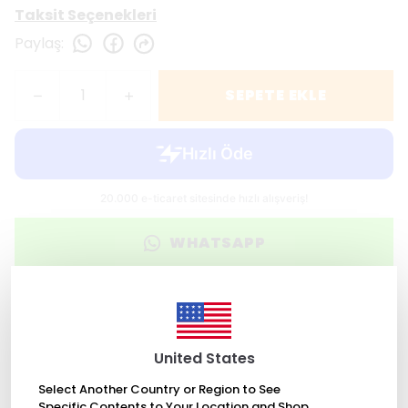
Taksit Seçenekleri
Paylaş
:
SEPETE EKLE
WHATSAPP
2000 TL üzeri ücretsiz kargo
United States
Değişim Garantisi
Select Another Country or Region to See
Specific Contents to Your Location and Shop