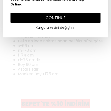
Online.
Ürün Açıklaması
CONTINUE
Anvelop kapama etek
keten karışımlı kumaş
Kargo ülkesini değiştirin
Yüksek bel
Arkadan Fermuarlı
Belin en ince noktasından bel ölçünüze göre
s-66 cm
m-70 cm
l-74 cm
xl-78 cmdir
Boy 90 cm
Astarsızdır
Manken Boyu 175 cm
SEPET'TE %10 İNDİRİM