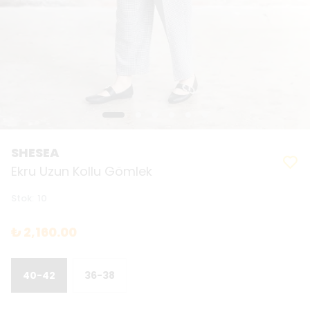
SHESEA
Ekru Uzun Kollu Gömlek
Stok
:
10
₺ 2,160.00
40-42
36-38