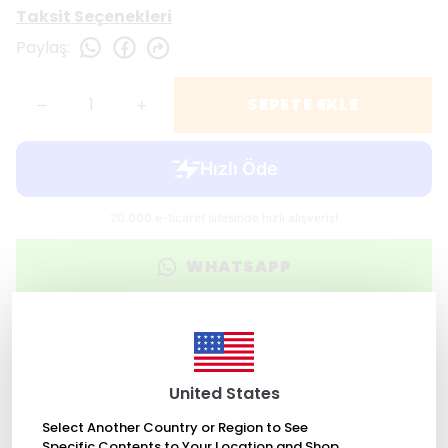
Taksit Seçenekleri
Paylaş
:
SEPETE EKLE
WHATSAPP
2000 TL üzeri ücretsiz kargo
United States
Değişim Garantisi
Select Another Country or Region to See
Specific Contents to Your Location and Shop