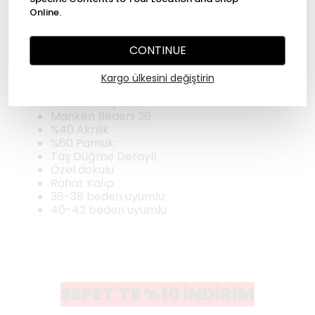
Online.
Ürün Açıklaması
CONTINUE
Kristal Taş Düğmeli Gömlek
Rahat Kalıp
Kargo ülkesini değiştirin
Ürün boyu 90 cm
Manken Boyu 178
Manken Bedeni 36
%40 Akrilik
%60 Pamuk
Taş Düğme Detaylı
Özel dokulu
Rahat Kalıp
36-38 beden uyumlu
40-42 beden uyumlu
SEPET'TE %10 İNDİRİM