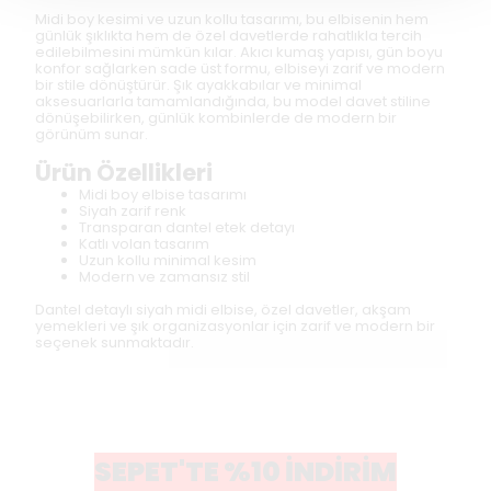
Midi boy kesimi ve uzun kollu tasarımı, bu elbisenin hem
günlük şıklıkta hem de özel davetlerde rahatlıkla tercih
edilebilmesini mümkün kılar. Akıcı kumaş yapısı, gün boyu
konfor sağlarken sade üst formu, elbiseyi zarif ve modern
bir stile dönüştürür. Şık ayakkabılar ve minimal
aksesuarlarla tamamlandığında, bu model davet stiline
dönüşebilirken, günlük kombinlerde de modern bir
görünüm sunar.
Ürün Özellikleri
Midi boy elbise tasarımı
Siyah zarif renk
Transparan dantel etek detayı
Katlı volan tasarım
Uzun kollu minimal kesim
Modern ve zamansız stil
Dantel detaylı siyah midi elbise, özel davetler, akşam
yemekleri ve şık organizasyonlar için zarif ve modern bir
seçenek sunmaktadır.
SEPET'TE %10 İNDİRİM