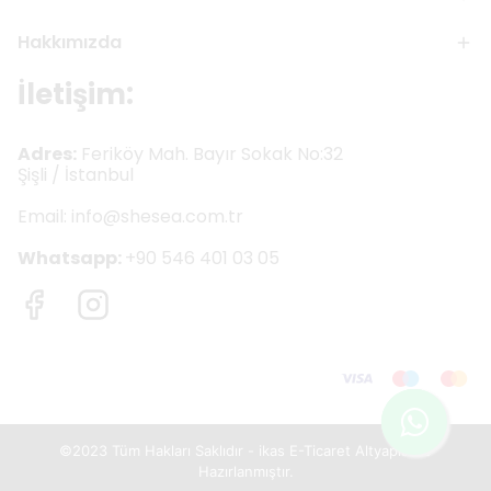
Hakkımızda
İletişim:
Adres:
Feriköy Mah. Bayır Sokak No:32
Şişli / İstanbul
Email:
info@shesea.com.tr
Whatsapp:
+90 546 401 03 05
©2023 Tüm Hakları Saklıdır - ikas E-Ticaret
Altyapısı ile
Hazırlanmıştır.