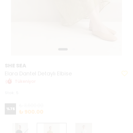
SHE SEA
Elara Dantel Detaylı Elbise
Tükeniyor
Stok
:
5
₺ 3,600.00
%
75
₺ 900.00