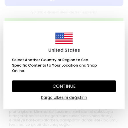
WHATSAPP
2000 TL üzeri ücretsiz kargo
United States
Select Another Country or Region to See
Specific Contents to Your Location and Shop
Online.
Değişim Garantisi
CONTINUE
Ürün Açıklaması
Kargo ülkesini değiştirin
Elara Dantel Detaylı Elbise, zamansız siyahın zarafetini
modern tasarım unsurlarıyla bir araya getirerek şıklığı ön
plana çıkarır. Minimal üst tasarımı, zarif dantel dokusuyla
birleşerek sofistike bir görünüm sunar. Katlı volan detayı,
elbiseye hareket katarken, transparan dantel etek bölümü
feminen ve şık bir dokunuş sağlar.