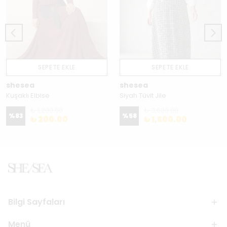
SEPETE EKLE
SEPETE EKLE
shesea
shesea
Kuşaklı Elbise
Siyah Tüvit Jile
₺ 1,200.00
₺ 3,600.00
%
83
%
58
₺ 200.00
₺ 1,500.00
Bilgi Sayfaları
Menü