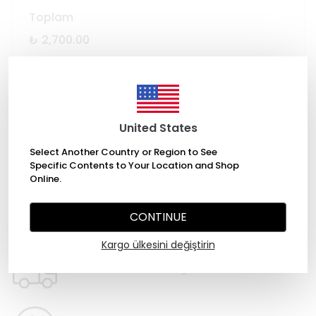
Toplam
₺ 2,700.00
SEPETE EKLE
United States
Select Another Country or Region to See
Specific Contents to Your Location and Shop
Online.
CONTINUE
WHATSAPP
Kargo ülkesini değiştirin
2000 TL üzeri ücretsiz kargo