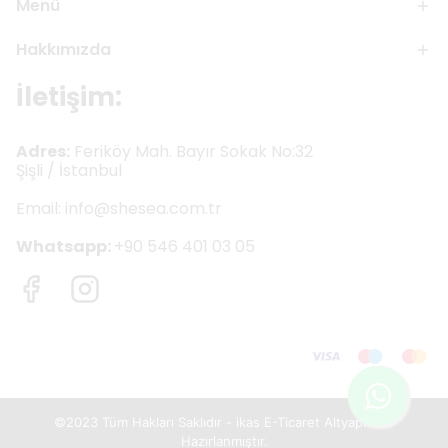
Menü
Hakkımızda
İletişim:
Adres:
Feriköy Mah. Bayır Sokak No:32
Şişli / İstanbul
Email:
info@shesea.com.tr
Whatsapp:
+90 546 401 03 05
©2023 Tüm Hakları Saklıdır - ikas E-Ticaret
Altyapısı ile
Hazırlanmıştır.