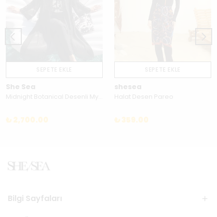
SEPETE EKLE
SEPETE EKLE
She Sea
shesea
Midnight Botanical Desenli Myonun Siyah Kimono/Pareo Takımı - 260KM022
Halat Desen Pareo
₺ 2,700.00
₺ 359.00
Bilgi Sayfaları