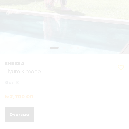
SHESEA
Lilyum Kimono
Stok
:
10
₺ 2,700.00
Oversize