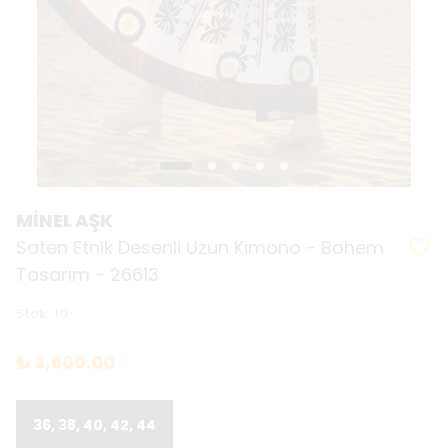
MİNEL AŞK
Saten Etnik Desenli Uzun Kimono - Bohem
Tasarım - 26613
Stok
:
10
₺ 3,600.00
36, 38, 40, 42, 44