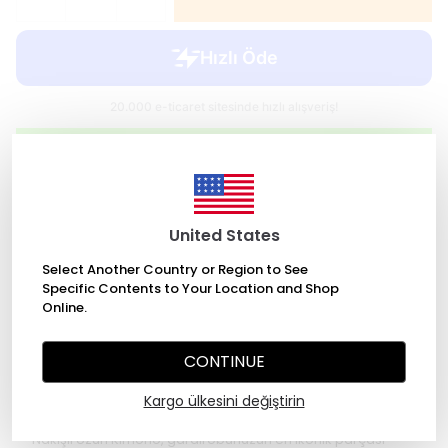
WHATSAPP
2000 TL üzeri ücretsiz kargo
United States
Select Another Country or Region to See
Specific Contents to Your Location and Shop
Online.
Değişim Garantisi
CONTINUE
Ürün Açıklaması
Kargo ülkesini değiştirin
Zarafeti ve konforu bir arada sunan Saten Etnik Desenli
Nakışlı Uzun Kimono, gardırobunuzun en ikonik parçası