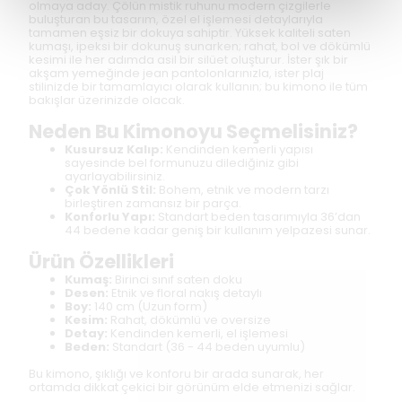
olmaya aday. Çölün mistik ruhunu modern çizgilerle
buluşturan bu tasarım, özel el işlemesi detaylarıyla
tamamen eşsiz bir dokuya sahiptir. Yüksek kaliteli saten
kumaşı, ipeksi bir dokunuş sunarken; rahat, bol ve dökümlü
kesimi ile her adımda asil bir silüet oluşturur. İster şık bir
akşam yemeğinde jean pantolonlarınızla, ister plaj
stilinizde bir tamamlayıcı olarak kullanın; bu kimono ile tüm
bakışlar üzerinizde olacak.
Neden Bu Kimonoyu Seçmelisiniz?
Kusursuz Kalıp:
Kendinden kemerli yapısı
sayesinde bel formunuzu dilediğiniz gibi
ayarlayabilirsiniz.
Çok Yönlü Stil:
Bohem, etnik ve modern tarzı
birleştiren zamansız bir parça.
Konforlu Yapı:
Standart beden tasarımıyla 36’dan
44 bedene kadar geniş bir kullanım yelpazesi sunar.
Ürün Özellikleri
Kumaş:
Birinci sınıf saten doku
Desen:
Etnik ve floral nakış detaylı
Boy:
140 cm (Uzun form)
Kesim:
Rahat, dökümlü ve oversize
Detay:
Kendinden kemerli, el işlemesi
Beden:
Standart (36 - 44 beden uyumlu)
Bu kimono, şıklığı ve konforu bir arada sunarak, her
ortamda dikkat çekici bir görünüm elde etmenizi sağlar.