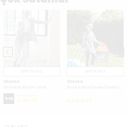
SEPETE EKLE
SEPETE EKLE
shesea
shesea
Gri Dokulu Blazer Ceket
Büyük Kaktüs Desen Tesettür Mayo
₺ 1,440.00
%
48
₺ 750.00
₺ 2,340.00