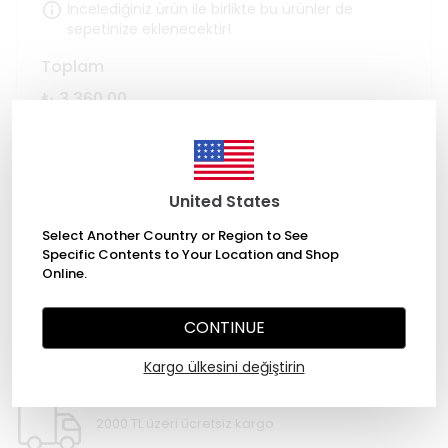
İncelediğiniz ürün ile birlikte bu ürünler de
sepetinize eklenecektir!
Toplam
₺ 3,360.00
SEPETE EKLE
United States
Select Another Country or Region to See
Specific Contents to Your Location and Shop
Online.
CONTINUE
WHATSAPP
Kargo ülkesini değiştirin
2000 TL üzeri ücretsiz kargo