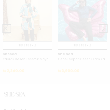
SEPETE EKLE
SEPETE EKLE
shesea
She Sea
Yaprak Desen Tesettür Mayo
Gece Leoparı Desenli Tam Kapalı Tesettür Tulum Mayo Takımı 3'lü – Su İtici Hızlı Kuruyan - 260MA027
₺ 2,340.00
₺ 3,900.00