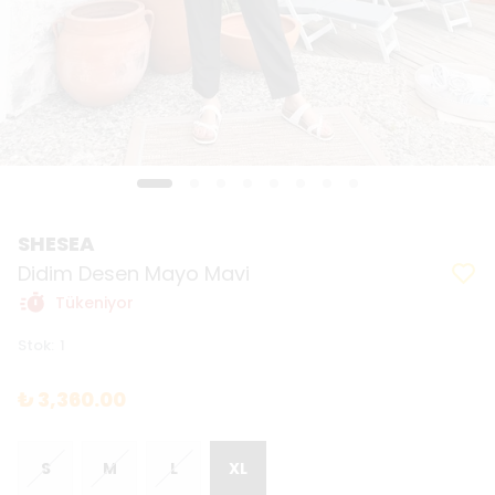
SHESEA
Didim Desen Mayo Mavi
Tükeniyor
Stok
:
1
₺ 3,360.00
S
M
L
XL