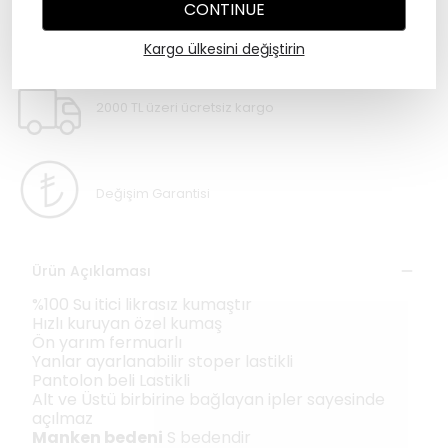
CONTINUE
WHATSAPP
Kargo ülkesini değiştirin
2000 TL üzeri ücretsiz kargo
Değişim Garantisi
Ürün Açıklaması
%100 Su itici likrasız kumaştır
Hızlı kuruyan özel kumaş
Ön yarım fermuarlı
Yanlar ayarlanabilir stoper lastikli
Pantolon beli Lastikli
Alt ve Üstü birbirine bağlayan ipler sayesinde
açılmaz
Manken bedeni
S bedendir