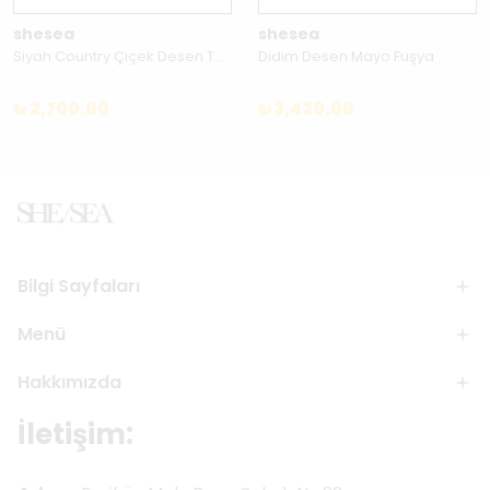
shesea
shesea
Siyah Country Çiçek Desen Tesettür Mayo
Didim Desen Mayo Fuşya
₺ 2,700.00
₺ 3,420.00
Bilgi Sayfaları
Menü
Hakkımızda
İletişim: