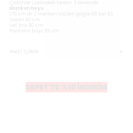
Çekimde üzerindeki beden S bedendir
Manken boyu
176 cm dir / manken ölçüleri göğüs 86 bel 63
basen 90 cm
Üst boy 90 cm
Pantolon boyu 95 cm
PAKET İÇERİĞİ
SEPET'TE %10 İNDİRİM