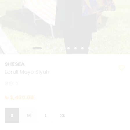
SHESEA
Ebruli Mayo Siyah
Stok
:
9
₺ 3,420.00
S
M
L
XL