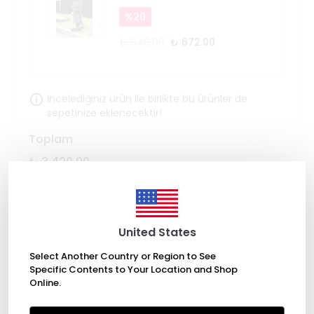
%
20
₺ 840.00
₺ 672.00
İncelediğiniz ürün ile birlikte bu ürünler de
sepetinize eklenecektir!
Toplam
₺ 3,420.00
SEPETE EKLE
United States
Select Another Country or Region to See
Specific Contents to Your Location and Shop
Online.