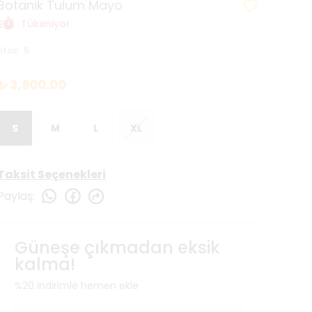
Botanik Tulum Mayo
Tükeniyor
Stok
:
5
₺ 3,900.00
S
M
L
XL
Taksit Seçenekleri
Paylaş
:
Güneşe çıkmadan eksik
kalma!
%20 indirimle hemen ekle