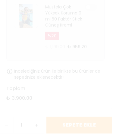
Mustela Çok
Yüksek Koruma 9
ml 50 Faktör Stick
Güneş Kremi
%
20
₺ 1,199.00
₺ 959.20
İncelediğiniz ürün ile birlikte bu ürünler de
sepetinize eklenecektir!
Toplam
₺ 3,900.00
SEPETE EKLE