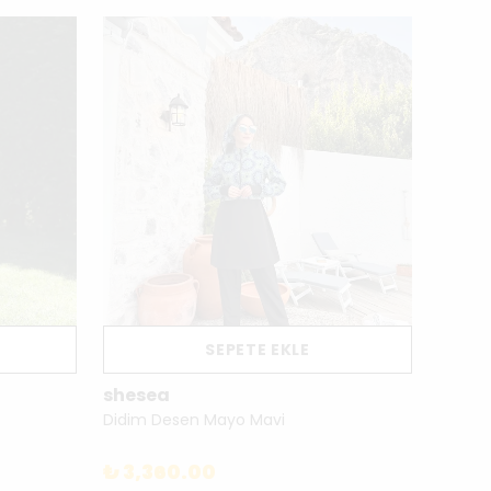
SEPETE EKLE
shesea
She S
Didim Desen Mayo Mavi
₺ 3,360.00
₺ 3,