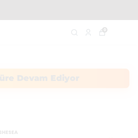
KARGO
0
ı Süre Devam Ediyor
SHESEA