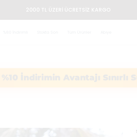
ANIN HER YERINE EKSPRES 
%80 İndirimli
Stokta Son
Tüm Ürünler
Abiye
 %10 İndirimin Avantajı Sınırl