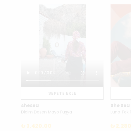
SEPETE EKLE
shesea
She Sea
Deniz Esintisi Desenli Tam Kapalı Tesettür Tulum Mayo Takımı 3'lü – Su İtici Hızlı Kuruyan - 260MA028
Didim Desen Mayo Fuşya
₺ 3,420.00
₺ 2,28