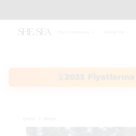
DÜNY
Plaj Koleksiyonu
Günlük Stili
⏳
2025 Fiyatlarına
Deniz
Mayo