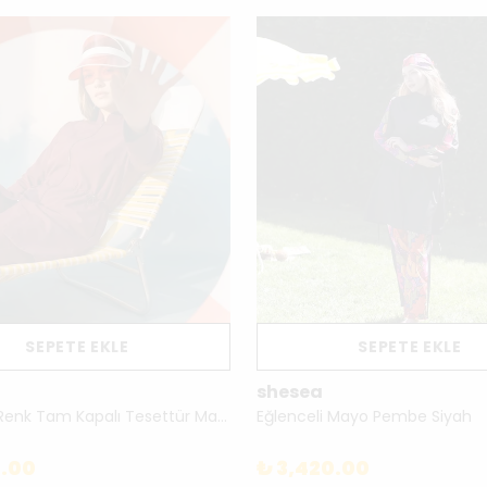
SEPETE EKLE
SEPETE EKLE
shesea
Luna Tek Renk Tam Kapalı Tesettür Mayo Takımı – 260M015
Eğlenceli Mayo Pembe Siyah
0.00
₺ 3,420.00