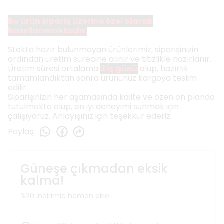
Bu ürün sipariş üzerine özel olarak
hazırlanmaktadır.
Stokta hazır bulunmayan ürünlerimiz, siparişinizin
ardından üretim sürecine alınır ve titizlikle hazırlanır.
Üretim süresi ortalama
3 iş günü
olup, hazırlık
tamamlandıktan sonra ürününüz kargoya teslim
edilir.
Siparişinizin her aşamasında kalite ve özen ön planda
tutulmakta olup, en iyi deneyimi sunmak için
çalışıyoruz. Anlayışınız için teşekkür ederiz.
Paylaş
:
Güneşe çıkmadan eksik
kalma!
%20 indirimle hemen ekle