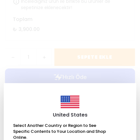
İncelediğiniz ürün ile birlikte bu ürünler de
sepetinize eklenecektir!
Toplam
₺ 3,900.00
SEPETE EKLE
WHATSAPP
United States
Select Another Country or Region to See
2000 TL üzeri ücretsiz kargo
Specific Contents to Your Location and Shop
Online.