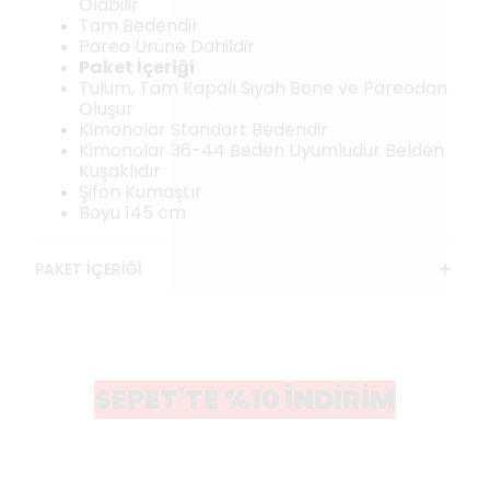
Olabilir
Tam Bedendir
Pareo Ürüne Dahildir
Paket İçeriği
Tulum, Tam Kapalı Siyah Bone ve Pareodan
Oluşur
Kimonolar Standart Bedendir
Kimonolar 36-44 Beden Uyumludur Belden
Kuşaklıdır
Şifon Kumaştır
Boyu 145 cm
PAKET İÇERİĞİ
SEPET'TE %10 İNDİRİM