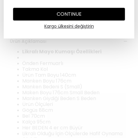
CONTINUE
Değişim Garantisi
Kargo ülkesini değiştirin
Ürün Açıklaması
Likralı Mayo Kumaşı Özellikleri
Önden Fermuarlı
Takma Kol
Ürün Tam Boyu 140cm
Manken Boyu 176cm
Manken Bedeni S (Small)
Maken Boyu 176cm Small Beden
Manken Giydiği Beden S Beden
Ürün Ölçüleri
Gögüs 88cm
Bel 70cm
Kalça 95cm
Her BEDEN 4 er cm Büyür
Likralı Olduğu İçin Ölçülerde Hafif Oynama