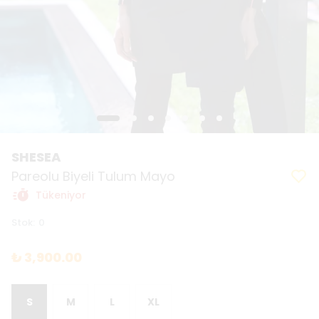
SHESEA
Pareolu Biyeli Tulum Mayo
Tükeniyor
Stok
:
0
₺ 3,900.00
S
M
L
XL