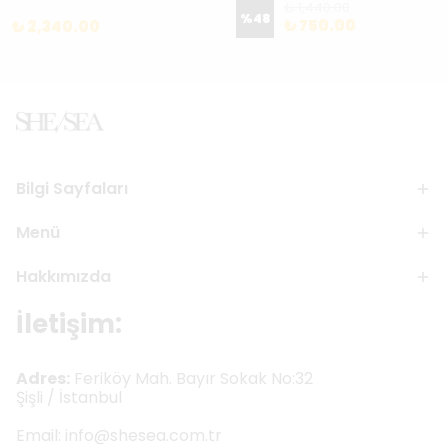
₺ 1,440.00
%
48
₺ 750.00
₺ 2,340.00
Bilgi Sayfaları
Menü
Hakkımızda
İletişim:
Adres:
Feriköy Mah. Bayır Sokak No:32
Şişli / İstanbul
Email:
info@shesea.com.tr