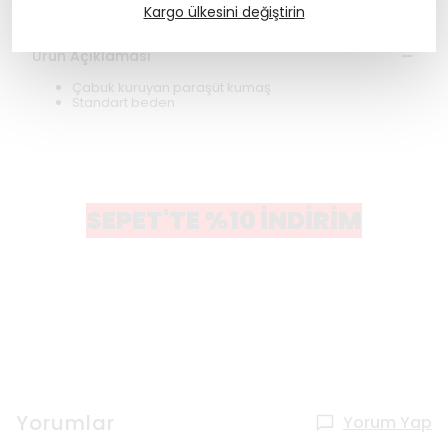
Kargo ülkesini değiştirin
Ürün Açıklaması
Çabuk kuruyan paraşüt kumaş
Standart beden
SEPET'TE %10 İNDİRİM
Yorumlar
Yorum Yap