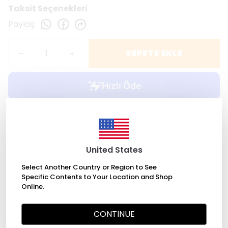
Taksit Seçenekleri
Paylaş
:
SEPETE EKLE
WHATSAPP
United States
Select Another Country or Region to See
2000 TL üzeri ücretsiz kargo
Specific Contents to Your Location and Shop
Online.
CONTINUE
Değişim Garantisi