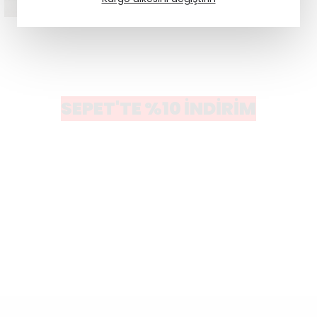
SEPET'TE %10 İNDİRİM