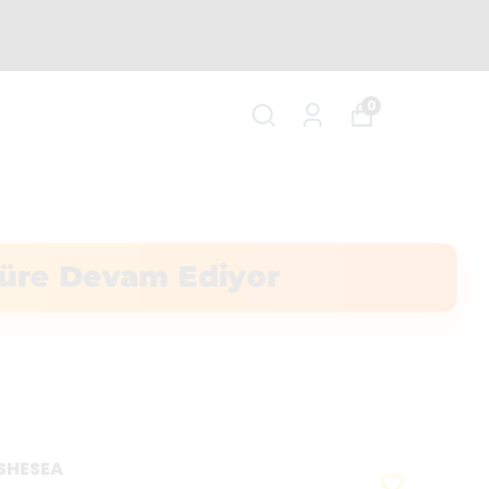
PRES KARGO
0
ı Süre Devam Ediyor
SHESEA