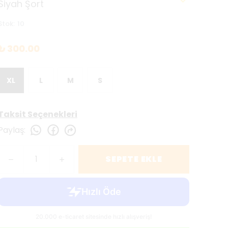
Siyah Şort
Stok
:
10
₺ 300.00
XL
L
M
S
Taksit Seçenekleri
Paylaş
:
SEPETE EKLE