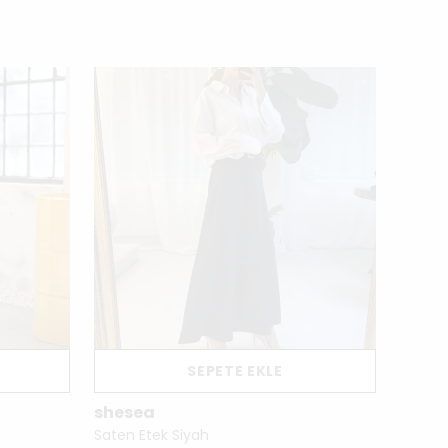
SEPETE EKLE
shesea
shes
t
Saten Etek Siyah
Lila B