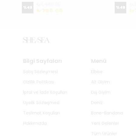
₺ 1,440.00
₺ 
%
48
%
48
₺ 750.00
₺ 
Bilgi Sayfaları
Menü
Satış Sözleşmesi
Elbise
Gizlilik Politikası
Alt Giyim
İptal ve İade Koşulları
Dış Giyim
Üyelik Sözleşmesi
Deniz
Teslimat Koşulları
Bone-Bandana
Hakkımızda
Yeni Gelenler
Tüm Ürünler