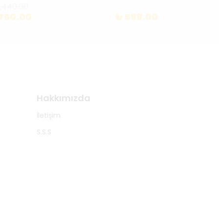
1,440.00
750.00
₺ 599.00
Hakkımızda
İletişim
S.S.S