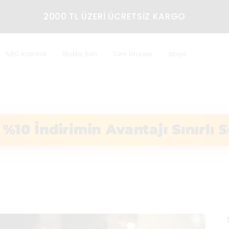
DÜNYANIN HER YERINE EKS
%80 İndirimli
Stokta Son
Tüm Ürünler
Abiye
 %10 İndirimin Avantajı Sınırl