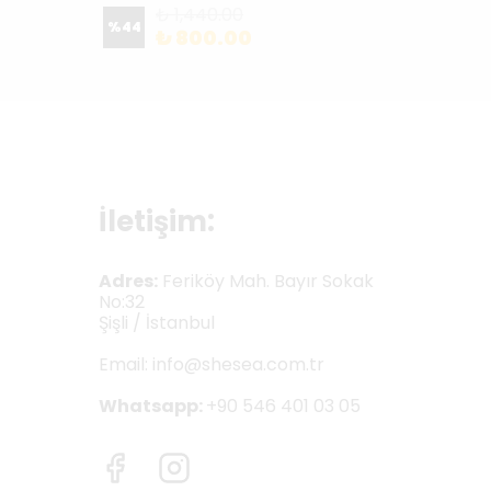
₺ 1,440.00
%
44
₺ 800.00
₺ 54
İletişim:
Adres:
Feriköy Mah. Bayır Sokak
No:32
Şişli / İstanbul
Email:
info@shesea.com.tr
Whatsapp:
+90 546 401 03 05