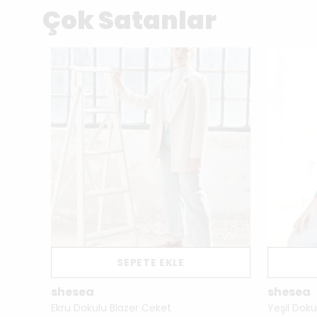
Çok Satanlar
SEPETE EKLE
shesea
shesea
Ekru Dokulu Blazer Ceket
Yeşil Doku