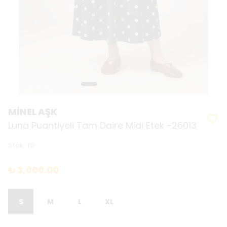
MİNEL AŞK
Luna Puantiyeli Tam Daire Midi Etek -26013
Stok
:
10
₺ 3,000.00
S
M
L
XL