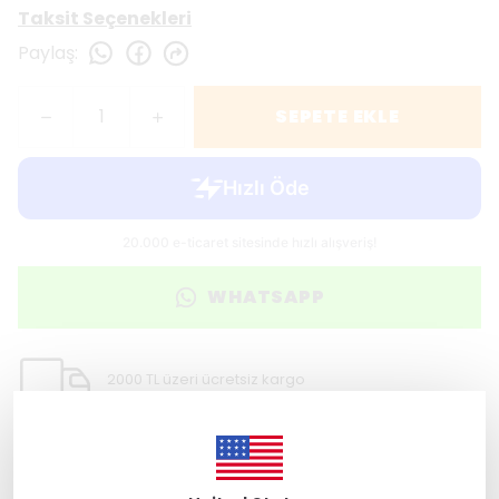
Taksit Seçenekleri
Paylaş
:
SEPETE EKLE
WHATSAPP
2000 TL üzeri ücretsiz kargo
Değişim Garantisi