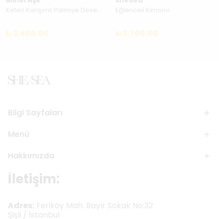
Minel Aşk
shesea
Keten Karışımlı Palmiye Desenli El İşlemesi Kimono - Mavi Tropikal Esinti -26615
Eğlenceli Kimono
₺ 3,600.00
₺ 2,700.00
Bilgi Sayfaları
Menü
Hakkımızda
İletişim:
Adres:
Feriköy Mah. Bayır Sokak No:32
Şişli / İstanbul