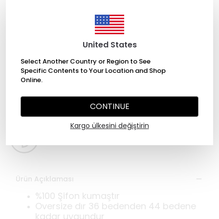
United States
Select Another Country or Region to See
WHATSAPP
Specific Contents to Your Location and Shop
Online.
2000 TL üzeri ücretsiz kargo
CONTINUE
Kargo ülkesini değiştirin
Değişim Garantisi
Ürün Açıklaması
%100 Şifon kumaştır
Oversize dır 36 bedenden 44 bedene
kadar uygundur