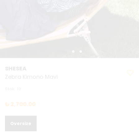
SHESEA
Zebra Kimono Mavi
Stok
:
10
₺ 2,700.00
Oversize