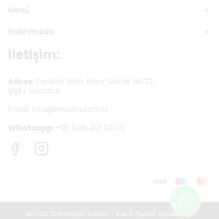
Menü
Hakkımızda
İletişim:
Adres:
Feriköy Mah. Bayır Sokak No:32
Şişli / İstanbul
Email:
info@shesea.com.tr
Whatsapp:
+90 546 401 03 05
©2023 Tüm Hakları Saklıdır - ikas E-Ticaret
Altyapısı ile