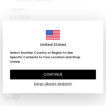
sepetinize eklenecektir!
Toplam
₺ 2,700.00
SEPETE EKLE
United States
Select Another Country or Region to See
Specific Contents to Your Location and Shop
Online.
CONTINUE
WHATSAPP
Kargo ülkesini değiştirin
2000 TL üzeri ücretsiz kargo