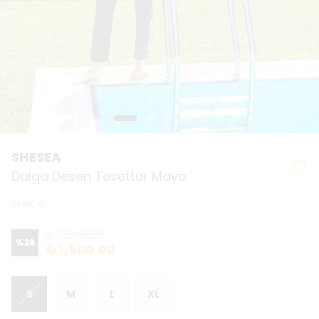
SHESEA
Dalga Desen Tesettür Mayo
Stok
:
0
₺ 2,340.00
%
36
₺ 1,500.00
S
M
L
XL