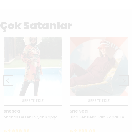
Çok Satanlar
SEPETE EKLE
SEPETE EKLE
shesea
She Sea
Ananas Desenli Siyah Kapşonlu Tesettür Mayo
Luna Tek Renk Tam Kapalı Tesettür Mayo Takımı – 260M015
₺ 3,000.00
₺ 2,280.00