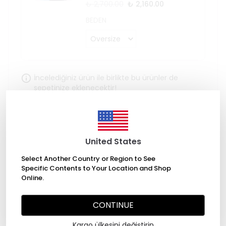
₺ 2,700.00
₺ 2,160.00
BEDEN
İncelediğiniz ürün ile birlikte bu ürünler de
sepetinize eklenecektir!
Avantajlı Toplam
₺ 2,340.00
₺ 1,500.00
%
36
United States
Select Another Country or Region to See
Specific Contents to Your Location and Shop
Stoğa Gelince Haber Ver
Online.
CONTINUE
Kargo ülkesini değiştirin