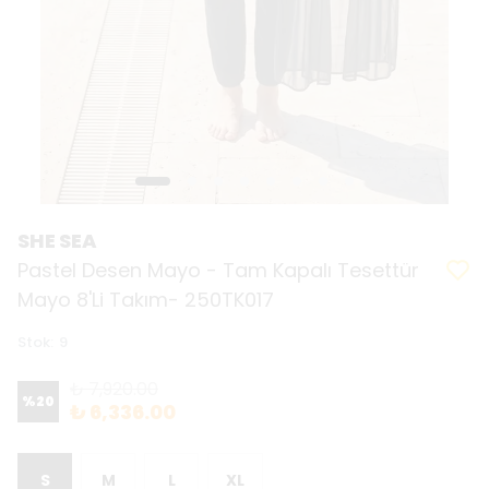
SHE SEA
Pastel Desen Mayo - Tam Kapalı Tesettür
Mayo 8'Li Takım- 250TK017
Stok
:
9
₺ 7,920.00
%
20
₺ 6,336.00
S
M
L
XL