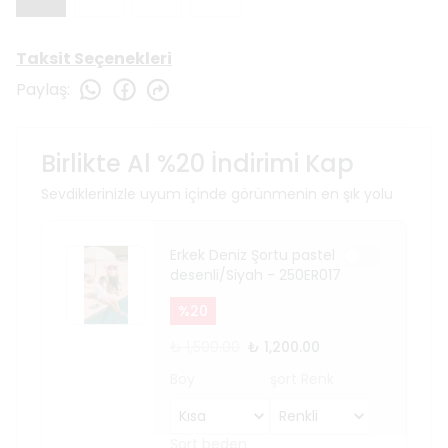
Taksit Seçenekleri
Paylaş
:
Birlikte Al %20 İndirimi Kap
Sevdiklerinizle uyum içinde görünmenin en şık yolu
Erkek Deniz Şortu pastel
desenli/Siyah - 250ER017
%
20
₺ 1,500.00
₺ 1,200.00
Boy
şort Renk
Şort beden