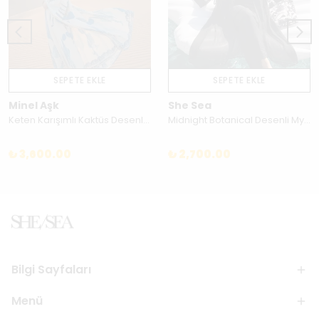
SEPETE EKLE
SEPETE EKLE
Minel Aşk
She Sea
Keten Karışımlı Kaktüs Desenli El İşlemesi Kimono - Doğal ve Nefes Alan Tasarım - 26614
Midnight Botanical Desenli Myonun Siyah Kimono/Pareo Takımı - 260KM022
₺ 3,600.00
₺ 2,700.00
Bilgi Sayfaları
Menü