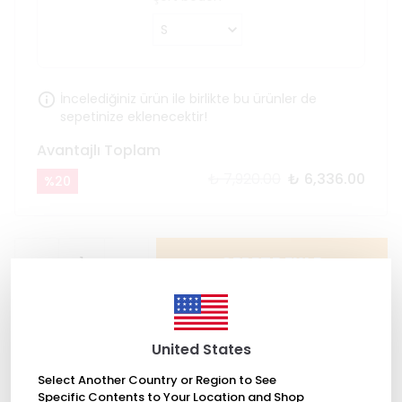
İncelediğiniz ürün ile birlikte bu ürünler de
sepetinize eklenecektir!
Avantajlı Toplam
₺ 7,920.00
₺ 6,336.00
%
20
SEPETE EKLE
United States
Select Another Country or Region to See
Specific Contents to Your Location and Shop