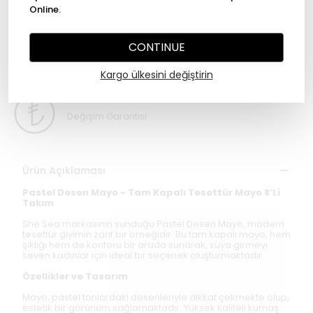
WHATSAPP
Online.
CONTINUE
2000 TL üzeri ücretsiz kargo
Kargo ülkesini değiştirin
Değişim Garantisi
Ürün Açıklaması
Pastel Desen Mayo - Tam Kapalı Tesettür Mayo 8’Li
Takım
She Sea markasının sunduğu Pastel Desen Mayo, modern
tesettür giyimin zarif bir örneğidir. Bu tam kapalı mayo, hem
şıklığı hem de konforu bir arada sunarak, suya girmeyi
seven kadınlar için ideal bir seçenek oluşturmaktadır.
Özellikler ve Tasarım
Mayo, pastel tonlardaki desenleriyle dikkat çekmekte olup,
estetik bir görünüm sağlamaktadır. Yüksek kaliteli kumaş