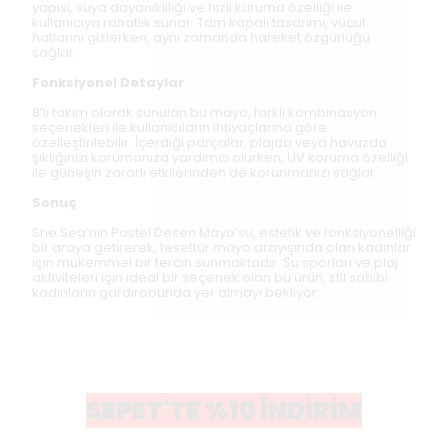
yapısı, suya dayanıklılığı ve hızlı kuruma özelliği ile
kullanıcıya rahatlık sunar. Tam kapalı tasarımı, vücut
hatlarını gizlerken, aynı zamanda hareket özgürlüğü
sağlar.
Fonksiyonel Detaylar
8’li takım olarak sunulan bu mayo, farklı kombinasyon
seçenekleri ile kullanıcıların ihtiyaçlarına göre
özelleştirilebilir. İçerdiği parçalar, plajda veya havuzda
şıklığınızı korumanıza yardımcı olurken, UV koruma özelliği
ile güneşin zararlı etkilerinden de korunmanızı sağlar.
Sonuç
She Sea’nın Pastel Desen Mayo’su, estetik ve fonksiyonelliği
bir araya getirerek, tesettür mayo arayışında olan kadınlar
için mükemmel bir tercih sunmaktadır. Su sporları ve plaj
aktiviteleri için ideal bir seçenek olan bu ürün, stil sahibi
kadınların gardırobunda yer almayı bekliyor.
SEPET'TE %10 İNDİRİM