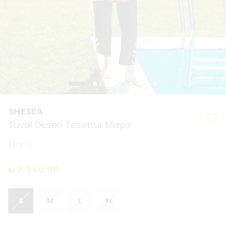
SHESEA
Tuval Desen Tesettür Mayo
Stok
:
0
₺ 2,340.00
S
M
L
XL