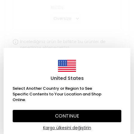
BEDEN
İncelediğiniz ürün ile birlikte bu ürünler de
sepetinize eklenecektir!
Toplam
₺ 2,340.00
United States
Select Another Country or Region to See
Specific Contents to Your Location and Shop
Stoğa Gelince Haber Ver
Online.
CONTINUE
Kargo ülkesini değiştirin