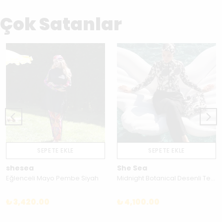
Çok Satanlar
SEPETE EKLE
SEPETE EKLE
shesea
She Sea
Eğlenceli Mayo Pembe Siyah
Midnight Botanical Desenli Tesettür Mayo Takımı 5’li – Su İtici Hızlı Kuruyan Tam Kapalı - 260MA022
₺ 3,420.00
₺ 4,100.00